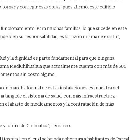
 tomar y corregir esas obras, pues afirmó, este edificio
funcionamiento. Para muchas familias, lo que sucede en este
ende bien su responsabilidad, es la razón misma de existir”,
lud y la dignidad es parte fundamental para que ninguna
ograma MediChihuahua que actualmente cuenta con más de 500
icamentos sin costo alguno.
esta en marcha formal de estas instalaciones es muestra del
 tangible el sistema de salud, con más infraestructura,
n el abasto de medicamentos y la contratación de más
e y futuro de Chihuahua”, remarcó.
el Hospital, en el cual se brinda cobertura a habitantes de Parral,