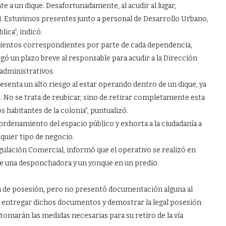
 a un dique. Desafortunadamente, al acudir al lugar,
l. Estuvimos presentes junto a personal de Desarrollo Urbano,
ica”, indicó.
mientos correspondientes por parte de cada dependencia,
gó un plazo breve al responsable para acudir a la Dirección
administrativos.
esenta un alto riesgo al estar operando dentro de un dique, ya
o. No se trata de reubicar, sino de retirar completamente esta
os habitantes de la colonia”, puntualizó.
rdenamiento del espacio público y exhorta a la ciudadanía a
quier tipo de negocio.
gulación Comercial, informó que el operativo se realizó en
 de una desponchadora y un yonque en un predio
ta de posesión, pero no presentó documentación alguna al
a entregar dichos documentos y demostrar la legal posesión
 tomarán las medidas necesarias para su retiro de la vía