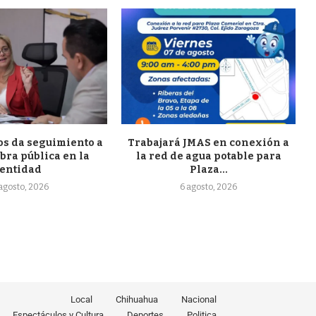
s da seguimiento a
Trabajará JMAS en conexión a
bra pública en la
la red de agua potable para
entidad
Plaza...
 agosto, 2026
6 agosto, 2026
Local
Chihuahua
Nacional
Espectáculos y Cultura
Deportes
Politica