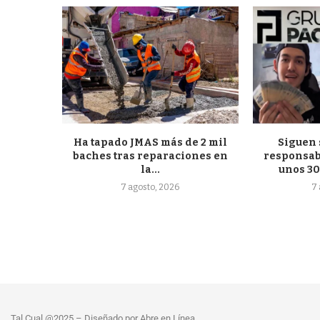
Ha tapado JMAS más de 2 mil
Siguen 
baches tras reparaciones en
responsab
la...
unos 30
7 agosto, 2026
7 
Tal Cual @2025 – Diseñado por Abre en Línea