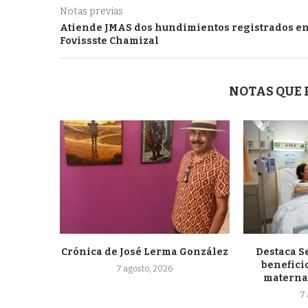
Notas previas
Atiende JMAS dos hundimientos registrados e
Fovissste Chamizal
NOTAS QUE
Crónica de José Lerma González
Destaca S
beneficio
7 agosto, 2026
materna 
7 