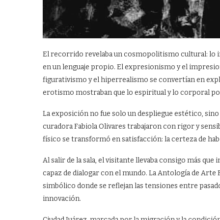
El recorrido revelaba un cosmopolitismo cultural: lo
en un lenguaje propio. El expresionismo y el impresion
figurativismo y el hiperrealismo se convertían en expl
erotismo mostraban que lo espiritual y lo corporal p
La exposición no fue solo un despliegue estético, sino 
curadora Fabiola Olivares trabajaron con rigor y sensi
físico se transformó en satisfacción: la certeza de ha
Al salir de la sala, el visitante llevaba consigo más qu
capaz de dialogar con el mundo. La Antología de Arte 
simbólico donde se reflejan las tensiones entre pasado 
innovación.
Ciudad Juárez, marcada por la migración y la condici