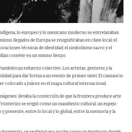
 indígena, lo europeo y lo mexicano moderno se entrelazaban
ismo llegados de Europa se resignificaban en clave local; el
oraciones técnicas de identidad; el simbolismo sacro y el
odían convivir en un mismo lienzo.
también un esfuerzo colectivo. Los artistas, gestores y la
bilidad para dar forma a un evento de primer nivel. El cansancio
ber colocado a Juárez en el mapa cultural internacional.
e imágenes: llevaba la convicción de que la frontera produce arte
Fronterizo se erigió como un manifiesto cultural, un espejo
y presente, entre lo local y lo global, entre la memoria y la
ón fronteriza, se reafirmó esa noche como un territorio donde