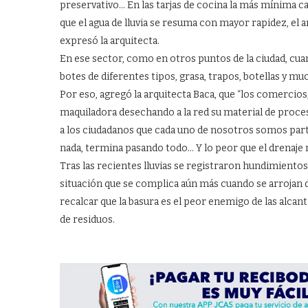
preservativo… En las tarjas de cocina la más mínima ca
que el agua de lluvia se resuma con mayor rapidez, el arro
expresó la arquitecta.
En ese sector, como en otros puntos de la ciudad, cuan
botes de diferentes tipos, grasa, trapos, botellas y mu
Por eso, agregó la arquitecta Baca, que “los comercios, 
maquiladora desechando a la red su material de proce
a los ciudadanos que cada uno de nosotros somos part
nada, termina pasando todo… Y lo peor que el drenaje 
Tras las recientes lluvias se registraron hundimientos
situación que se complica aún más cuando se arrojan de
recalcar que la basura es el peor enemigo de las alca
de residuos.