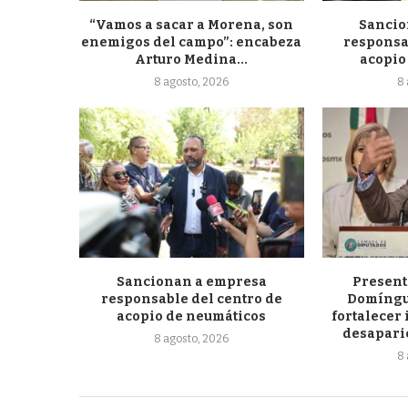
“Vamos a sacar a Morena, son
Sancio
enemigos del campo”: encabeza
responsa
Arturo Medina...
acopio
8 agosto, 2026
8 
Sancionan a empresa
Present
responsable del centro de
Domíngu
acopio de neumáticos
fortalecer
desaparic
8 agosto, 2026
8 