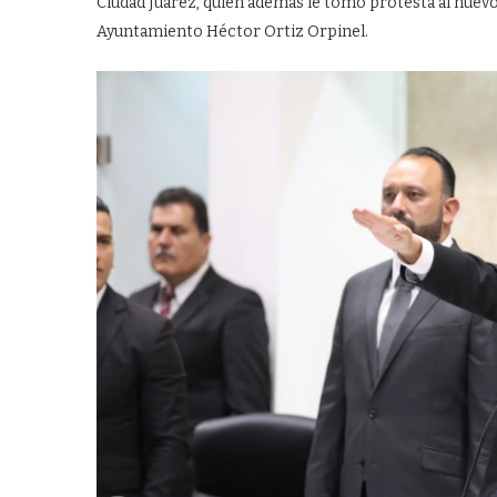
Ciudad Juárez, quien además le tomó protesta al nuevo c
Ayuntamiento Héctor Ortiz Orpinel.