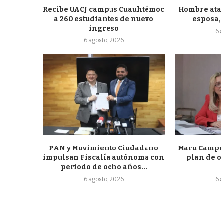
Recibe UACJ campus Cuauhtémoc
Hombre atac
a 260 estudiantes de nuevo
esposa, 
ingreso
6
6 agosto, 2026
PAN y Movimiento Ciudadano
Maru Campo
impulsan Fiscalía autónoma con
plan de o
periodo de ocho años...
6 agosto, 2026
6