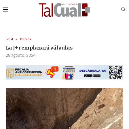
Local
Portada
La J+ remplazará válvulas
28 agosto, 2024