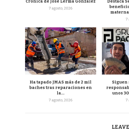
Crónica de José Lerma González
Destaca S
beneficio
7 agosto, 2026
materna 
7 
Ha tapado JMAS más de 2 mil
Siguen 
baches tras reparaciones en
responsab
la...
unos 30
7 agosto, 2026
7 
LEAVE