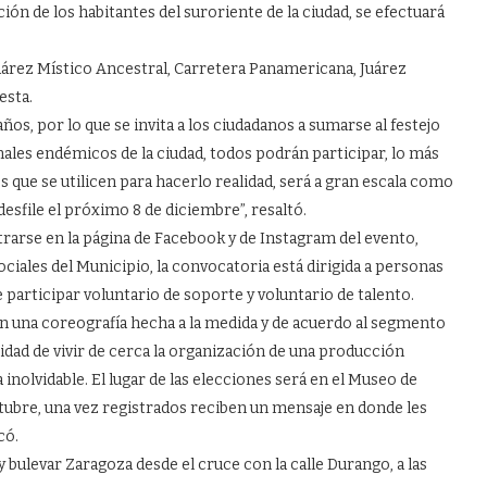
ción de los habitantes del suroriente de la ciudad, se efectuará
uárez Místico Ancestral, Carretera Panamericana, Juárez
esta.
ños, por lo que se invita a los ciudadanos a sumarse al festejo
males endémicos de la ciudad, todos podrán participar, lo más
 que se utilicen para hacerlo realidad, será a gran escala como
desfile el próximo 8 de diciembre”, resaltó.
trarse en la página de Facebook y de Instagram del evento,
sociales del Municipio, la convocatoria está dirigida a personas
e participar voluntario de soporte y voluntario de talento.
con una coreografía hecha a la medida y de acuerdo al segmento
idad de vivir de cerca la organización de una producción
inolvidable. El lugar de las elecciones será en el Museo de
octubre, una vez registrados reciben un mensaje en donde les
có.
 bulevar Zaragoza desde el cruce con la calle Durango, a las