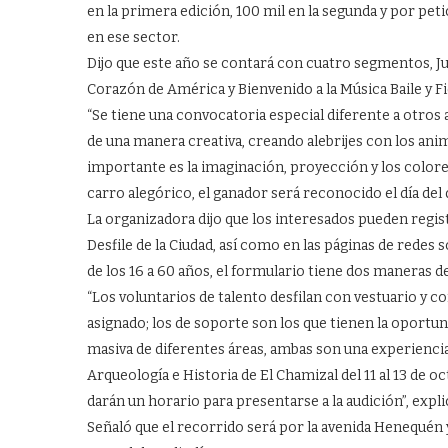
en la primera edición, 100 mil en la segunda y por peti
en ese sector.
Dijo que este año se contará con cuatro segmentos, J
Corazón de América y Bienvenido a la Música Baile y Fi
“Se tiene una convocatoria especial diferente a otros a
de una manera creativa, creando alebrijes con los ani
importante es la imaginación, proyección y los colores
carro alegórico, el ganador será reconocido el día del 
La organizadora dijo que los interesados pueden regis
Desfile de la Ciudad, así como en las páginas de redes 
de los 16 a 60 años, el formulario tiene dos maneras d
“Los voluntarios de talento desfilan con vestuario y 
asignado; los de soporte son los que tienen la oportun
masiva de diferentes áreas, ambas son una experiencia 
Arqueología e Historia de El Chamizal del 11 al 13 de 
darán un horario para presentarse a la audición”, expli
Señaló que el recorrido será por la avenida Henequén y