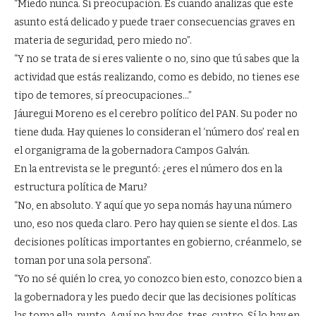
“Miedo nunca. Sí preocupación. Es cuando analizas que este
asunto está delicado y puede traer consecuencias graves en
materia de seguridad, pero miedo no”.
“Y no se trata de si eres valiente o no, sino que tú sabes que la
actividad que estás realizando, como es debido, no tienes ese
tipo de temores, sí preocupaciones…”
Jáuregui Moreno es el cerebro político del PAN. Su poder no
tiene duda. Hay quienes lo consideran el ‘número dos’ real en
el organigrama de la gobernadora Campos Galván.
En la entrevista se le preguntó: ¿eres el número dos en la
estructura política de Maru?
“No, en absoluto. Y aquí que yo sepa nomás hay una número
uno, eso nos queda claro. Pero hay quien se siente el dos. Las
decisiones políticas importantes en gobierno, créanmelo, se
toman por una sola persona”.
“Yo no sé quién lo crea, yo conozco bien esto, conozco bien a
la gobernadora y les puedo decir que las decisiones políticas
las toma ella, punto. Aquí no hay dos, tres, cuatro. Sí lo hay en