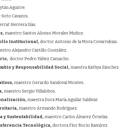
tán Aguirre.
é Soto Cavazos.
rrat Herrera Sías.
s,
maestro Santos Alonso Morales Muñoz.
llo Institucional,
doctor Antonio de la Mora Covarrubias.
stro Alejandro Castillo González.
rio,
doctor Pedro Yáñez Camacho.
mbio y Responsabilidad Social,
maestra Kathya Sánchez
tivos,
maestro Gerardo Sandoval Montes.
a,
maestro Sergio Villalobos.
onalización,
maestra Dora María Aguilar Saldivar.
sitaria,
maestro Armando Rodríguez.
a y Sustentabilidad,
maestro Carlos Álvarez Órnelas.
nsferencia Tecnológica,
doctora Flor Rocío Ramírez